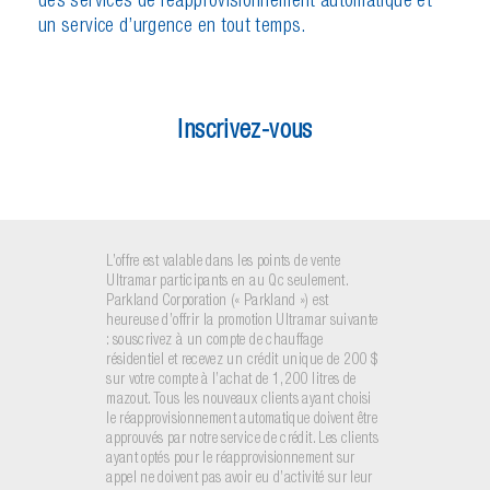
des services de réapprovisionnement automatique et
un service d’urgence en tout temps.
I
n
s
c
r
i
v
e
z
-
v
o
u
s
L’offre est valable dans les points de vente
Ultramar participants en au Qc seulement.
Parkland Corporation (« Parkland ») est
heureuse d’offrir la promotion Ultramar suivante
: souscrivez à un compte de chauffage
résidentiel et recevez un crédit unique de 200 $
sur votre compte à l’achat de 1,200 litres de
mazout. Tous les nouveaux clients ayant choisi
le réapprovisionnement automatique doivent être
approuvés par notre service de crédit. Les clients
ayant optés pour le réapprovisionnement sur
appel ne doivent pas avoir eu d’activité sur leur