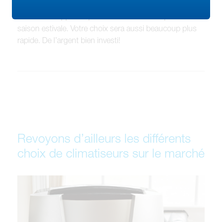
Déterminer l’utilisation réelle et concrète indiquera plus
facilement l’appareil qui siéra à vos besoins pour la
saison estivale. Votre choix sera aussi beaucoup plus
rapide. De l’argent bien investi!
Revoyons d’ailleurs les différents
choix de climatiseurs sur le marché