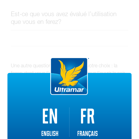
Est-ce que vous avez évalué l’utilisation
que vous en ferez?
Une autre question qui déterminera votre choix : la
façon dont vous l’utiliserez. Croyez-vous l’ouvrir le soir
venu seulement? Dans ce cas, on pensera peut-être à
réduire la force Btu/h de son climatiseur de 30 %, selon
le pied carré couvert: une nette différence avec la
personne qui en fait une utilisation constante.
EN
FR
Évidemment, ce chiffrage est relatif. Lors de certaines
journées très chaudes, il faudra beaucoup d’énergie
(Btu/h) pour refroidir votre maison.
English
Français