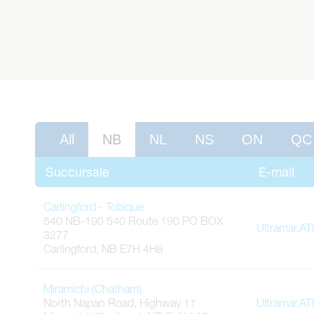
All
NB
NL
NS
ON
QC
Succursale
E-mail
Carlingford - Tobique
540 NB-190 540 Route 190 PO BOX
Ultramar.A
3277
Carlingford
,
NB
E7H 4H8
Miramichi (Chatham)
North Napan Road, Highway 11
Ultramar.A