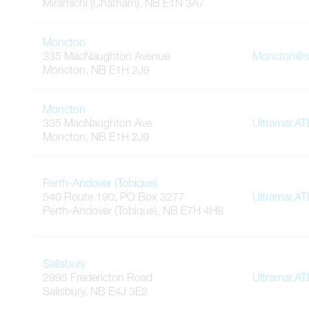
Miramichi (Chatham)
,
NB
E1N 3A7
Moncton
335 MacNaughton Avenue
Moncton@s
Moncton
,
NB
E1H 2J9
Moncton
335 MacNaughton Ave
Ultramar.A
Moncton
,
NB
E1H 2J9
Perth-Andover (Tobique)
540 Route 190, PO Box 3277
Ultramar.A
Perth-Andover (Tobique)
,
NB
E7H 4H8
Salisbury
2995 Fredericton Road
Ultramar.A
Salisbury
,
NB
E4J 3E2