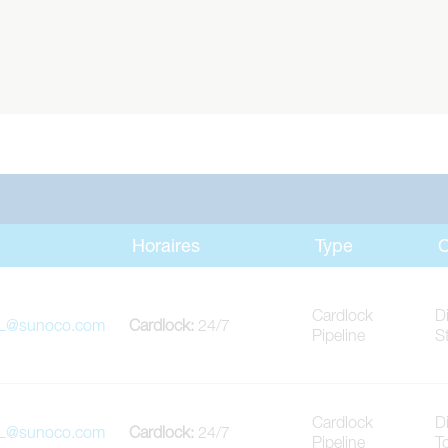
Horaires
Type
O
Cardlock
D
TL@sunoco.com
Cardlock
:
24/7
Pipeline
S
Cardlock
D
TL@sunoco.com
Cardlock
:
24/7
Pipeline
T