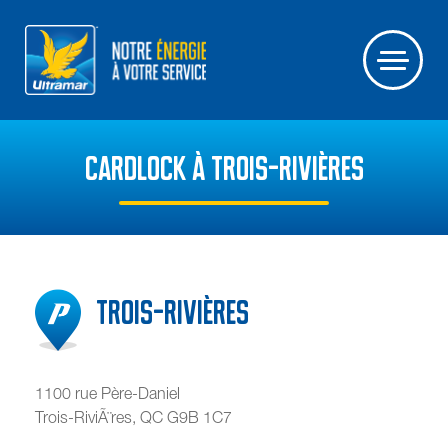
CARDLOCK À TROIS-RIVIÈRES
Trois-Rivières
1100 rue Père-Daniel
Trois-RiviÃ¨res
,
QC
G9B 1C7