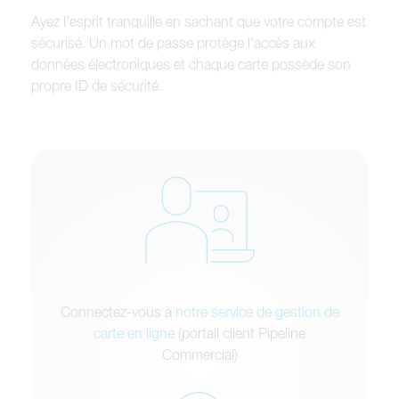
A
y
e
z
l
’
e
s
p
r
i
t
t
r
a
n
q
u
i
l
l
e
e
n
s
a
c
h
a
n
t
q
u
e
v
o
t
r
e
c
o
m
p
t
e
e
s
t
s
é
c
u
r
i
s
é
.
U
n
m
o
t
d
e
p
a
s
s
e
p
r
o
t
è
g
e
l
’
a
c
c
è
s
a
u
x
d
o
n
n
é
e
s
é
l
e
c
t
r
o
n
i
q
u
e
s
e
t
c
h
a
q
u
e
c
a
r
t
e
p
o
s
s
è
d
e
s
o
n
p
r
o
p
r
e
I
D
d
e
s
é
c
u
r
i
t
é
.
Connectez-vous à
notre service de gestion de
carte en ligne
(portail client Pipeline
Commercial)