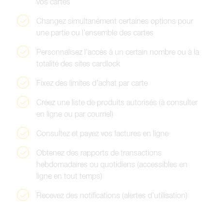
v
o
s
c
a
r
t
e
s
C
h
a
n
g
e
z
s
i
m
u
l
t
a
n
é
m
e
n
t
c
e
r
t
a
i
n
e
s
o
p
t
i
o
n
s
p
o
u
r
u
n
e
p
a
r
t
i
e
o
u
l
’
e
n
s
e
m
b
l
e
d
e
s
c
a
r
t
e
s
P
e
r
s
o
n
n
a
l
i
s
e
z
l
’
a
c
c
è
s
à
u
n
c
e
r
t
a
i
n
n
o
m
b
r
e
o
u
à
l
a
t
o
t
a
l
i
t
é
d
e
s
s
i
t
e
s
c
a
r
d
l
o
c
k
F
i
x
e
z
d
e
s
l
i
m
i
t
e
s
d
’
a
c
h
a
t
p
a
r
c
a
r
t
e
C
r
é
e
z
u
n
e
l
i
s
t
e
d
e
p
r
o
d
u
i
t
s
a
u
t
o
r
i
s
é
s
(
à
c
o
n
s
u
l
t
e
r
e
n
l
i
g
n
e
o
u
p
a
r
c
o
u
r
r
i
e
l
)
C
o
n
s
u
l
t
e
z
e
t
p
a
y
e
z
v
o
s
f
a
c
t
u
r
e
s
e
n
l
i
g
n
e
O
b
t
e
n
e
z
d
e
s
r
a
p
p
o
r
t
s
d
e
t
r
a
n
s
a
c
t
i
o
n
s
h
e
b
d
o
m
a
d
a
i
r
e
s
o
u
q
u
o
t
i
d
i
e
n
s
(
a
c
c
e
s
s
i
b
l
e
s
e
n
l
i
g
n
e
e
n
t
o
u
t
t
e
m
p
s
)
R
e
c
e
v
e
z
d
e
s
n
o
t
i
f
i
c
a
t
i
o
n
s
(
a
l
e
r
t
e
s
d
’
u
t
i
l
i
s
a
t
i
o
n
)