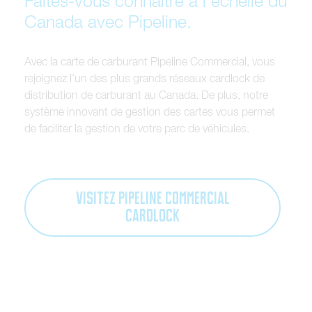
F
a
i
t
e
s
-
v
o
u
s
c
o
n
n
a
î
t
r
e
à
l
’
é
c
h
e
l
l
e
d
u
C
a
n
a
d
a
a
v
e
c
P
i
p
e
l
i
n
e
.
A
v
e
c
l
a
c
a
r
t
e
d
e
c
a
r
b
u
r
a
n
t
P
i
p
e
l
i
n
e
C
o
m
m
e
r
c
i
a
l
,
v
o
u
s
r
e
j
o
i
g
n
e
z
l
’
u
n
d
e
s
p
l
u
s
g
r
a
n
d
s
r
é
s
e
a
u
x
c
a
r
d
l
o
c
k
d
e
d
i
s
t
r
i
b
u
t
i
o
n
d
e
c
a
r
b
u
r
a
n
t
a
u
C
a
n
a
d
a
.
D
e
p
l
u
s
,
n
o
t
r
e
s
y
s
t
è
m
e
i
n
n
o
v
a
n
t
d
e
g
e
s
t
i
o
n
d
e
s
c
a
r
t
e
s
v
o
u
s
p
e
r
m
e
t
d
e
f
a
c
i
l
i
t
e
r
l
a
g
e
s
t
i
o
n
d
e
v
o
t
r
e
p
a
r
c
d
e
v
é
h
i
c
u
l
e
s
.
VISITEZ PIPELINE COMMERCIAL
CARDLOCK