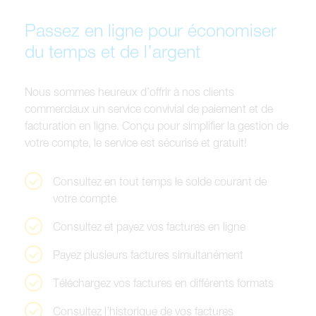
Passez en ligne pour économiser
du temps et de l’argent
N
o
u
s
s
o
m
m
e
s
h
e
u
r
e
u
x
d
’
o
f
f
r
i
r
à
n
o
s
c
l
i
e
n
t
s
c
o
m
m
e
r
c
i
a
u
x
u
n
s
e
r
v
i
c
e
c
o
n
v
i
v
i
a
l
d
e
p
a
i
e
m
e
n
t
e
t
d
e
f
a
c
t
u
r
a
t
i
o
n
e
n
l
i
g
n
e
.
C
o
n
ç
u
p
o
u
r
s
i
m
p
l
i
f
i
e
r
l
a
g
e
s
t
i
o
n
d
e
v
o
t
r
e
c
o
m
p
t
e
,
l
e
s
e
r
v
i
c
e
e
s
t
s
é
c
u
r
i
s
é
e
t
g
r
a
t
u
i
t
!
C
o
n
s
u
l
t
e
z
e
n
t
o
u
t
t
e
m
p
s
l
e
s
o
l
d
e
c
o
u
r
a
n
t
d
e
v
o
t
r
e
c
o
m
p
t
e
C
o
n
s
u
l
t
e
z
e
t
p
a
y
e
z
v
o
s
f
a
c
t
u
r
e
s
e
n
l
i
g
n
e
P
a
y
e
z
p
l
u
s
i
e
u
r
s
f
a
c
t
u
r
e
s
s
i
m
u
l
t
a
n
é
m
e
n
t
T
é
l
é
c
h
a
r
g
e
z
v
o
s
f
a
c
t
u
r
e
s
e
n
d
i
f
f
é
r
e
n
t
s
f
o
r
m
a
t
s
C
o
n
s
u
l
t
e
z
l
’
h
i
s
t
o
r
i
q
u
e
d
e
v
o
s
f
a
c
t
u
r
e
s