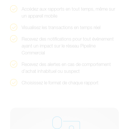
A
c
c
é
d
e
z
a
u
x
r
a
p
p
o
r
t
s
e
n
t
o
u
t
t
e
m
p
s
,
m
ê
m
e
s
u
r
u
n
a
p
p
a
r
e
i
l
m
o
b
i
l
e
V
i
s
u
a
l
i
s
e
z
l
e
s
t
r
a
n
s
a
c
t
i
o
n
s
e
n
t
e
m
p
s
r
é
e
l
R
e
c
e
v
e
z
d
e
s
n
o
t
i
f
i
c
a
t
i
o
n
s
p
o
u
r
t
o
u
t
é
v
é
n
e
m
e
n
t
a
y
a
n
t
u
n
i
m
p
a
c
t
s
u
r
l
e
r
é
s
e
a
u
P
i
p
e
l
i
n
e
C
o
m
m
e
r
c
i
a
l
R
e
c
e
v
e
z
d
e
s
a
l
e
r
t
e
s
e
n
c
a
s
d
e
c
o
m
p
o
r
t
e
m
e
n
t
d
’
a
c
h
a
t
i
n
h
a
b
i
t
u
e
l
o
u
s
u
s
p
e
c
t
C
h
o
i
s
i
s
s
e
z
l
e
f
o
r
m
a
t
d
e
c
h
a
q
u
e
r
a
p
p
o
r
t