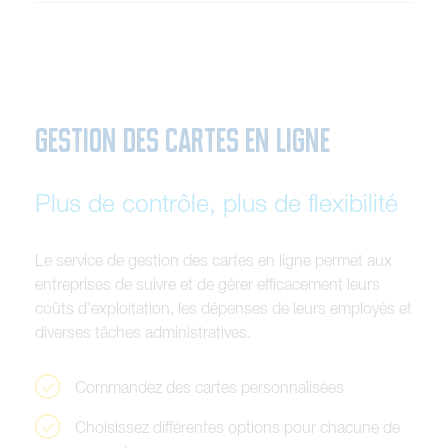
GESTION DES CARTES EN LIGNE
Plus de contrôle, plus de flexibilité
L
e
s
e
r
v
i
c
e
d
e
g
e
s
t
i
o
n
d
e
s
c
a
r
t
e
s
e
n
l
i
g
n
e
p
e
r
m
e
t
a
u
x
e
n
t
r
e
p
r
i
s
e
s
d
e
s
u
i
v
r
e
e
t
d
e
g
é
r
e
r
e
f
f
i
c
a
c
e
m
e
n
t
l
e
u
r
s
c
o
û
t
s
d
’
e
x
p
l
o
i
t
a
t
i
o
n
,
l
e
s
d
é
p
e
n
s
e
s
d
e
l
e
u
r
s
e
m
p
l
o
y
é
s
e
t
d
i
v
e
r
s
e
s
t
â
c
h
e
s
a
d
m
i
n
i
s
t
r
a
t
i
v
e
s
.
C
o
m
m
a
n
d
e
z
d
e
s
c
a
r
t
e
s
p
e
r
s
o
n
n
a
l
i
s
é
e
s
C
h
o
i
s
i
s
s
e
z
d
i
f
f
é
r
e
n
t
e
s
o
p
t
i
o
n
s
p
o
u
r
c
h
a
c
u
n
e
d
e