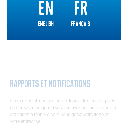
EN
FR
Connectez-vous à
votre portail client Pipeline
Commercial
English
Français
Rapports et notifications
G
é
n
é
r
e
z
e
t
t
é
l
é
c
h
a
r
g
e
z
e
n
q
u
e
l
q
u
e
s
c
l
i
c
s
d
e
s
r
a
p
p
o
r
t
s
d
e
t
r
a
n
s
a
c
t
i
o
n
s
q
u
a
n
d
v
o
u
s
e
n
a
v
e
z
b
e
s
o
i
n
.
É
v
a
l
u
e
z
e
t
o
p
t
i
m
i
s
e
z
l
a
m
a
n
i
è
r
e
d
o
n
t
v
o
u
s
g
é
r
e
z
v
o
t
r
e
f
l
o
t
t
e
e
t
v
o
t
r
e
e
n
t
r
e
p
r
i
s
e
.