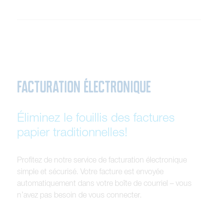
FACTURATION ÉLECTRONIQUE
Éliminez le fouillis des factures
papier traditionnelles!
P
r
o
f
i
t
e
z
d
e
n
o
t
r
e
s
e
r
v
i
c
e
d
e
f
a
c
t
u
r
a
t
i
o
n
é
l
e
c
t
r
o
n
i
q
u
e
s
i
m
p
l
e
e
t
s
é
c
u
r
i
s
é
.
V
o
t
r
e
f
a
c
t
u
r
e
e
s
t
e
n
v
o
y
é
e
a
u
t
o
m
a
t
i
q
u
e
m
e
n
t
d
a
n
s
v
o
t
r
e
b
o
î
t
e
d
e
c
o
u
r
r
i
e
l
–
v
o
u
s
n
’
a
v
e
z
p
a
s
b
e
s
o
i
n
d
e
v
o
u
s
c
o
n
n
e
c
t
e
r
.