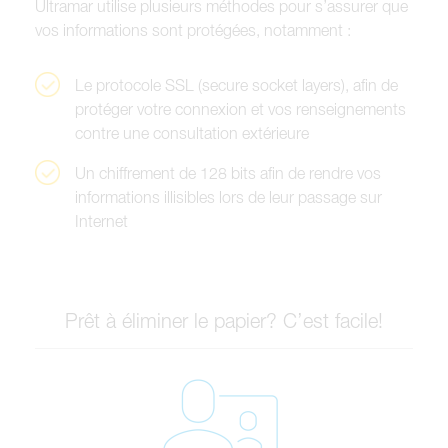
U
l
t
r
a
m
a
r
u
t
i
l
i
s
e
p
l
u
s
i
e
u
r
s
m
é
t
h
o
d
e
s
p
o
u
r
s
’
a
s
s
u
r
e
r
q
u
e
v
o
s
i
n
f
o
r
m
a
t
i
o
n
s
s
o
n
t
p
r
o
t
é
g
é
e
s
,
n
o
t
a
m
m
e
n
t
:
L
e
p
r
o
t
o
c
o
l
e
S
S
L
(
s
e
c
u
r
e
s
o
c
k
e
t
l
a
y
e
r
s
)
,
a
f
i
n
d
e
p
r
o
t
é
g
e
r
v
o
t
r
e
c
o
n
n
e
x
i
o
n
e
t
v
o
s
r
e
n
s
e
i
g
n
e
m
e
n
t
s
c
o
n
t
r
e
u
n
e
c
o
n
s
u
l
t
a
t
i
o
n
e
x
t
é
r
i
e
u
r
e
U
n
c
h
i
f
f
r
e
m
e
n
t
d
e
1
2
8
b
i
t
s
a
f
i
n
d
e
r
e
n
d
r
e
v
o
s
i
n
f
o
r
m
a
t
i
o
n
s
i
l
l
i
s
i
b
l
e
s
l
o
r
s
d
e
l
e
u
r
p
a
s
s
a
g
e
s
u
r
I
n
t
e
r
n
e
t
Prêt à éliminer le papier? C’est facile!