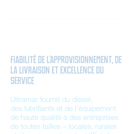
Fiabilité de l’approvisionnement, de
la livraison et excellence du
service
U
l
t
r
a
m
a
r
f
o
u
r
n
i
t
d
u
d
i
e
s
e
l
,
d
e
s
l
u
b
r
i
f
i
a
n
t
s
e
t
d
e
l
’
é
q
u
i
p
e
m
e
n
t
d
e
h
a
u
t
e
q
u
a
l
i
t
é
à
d
e
s
e
n
t
r
e
p
r
i
s
e
s
d
e
t
o
u
t
e
s
t
a
i
l
l
e
s
–
l
o
c
a
l
e
s
,
r
u
r
a
l
e
s