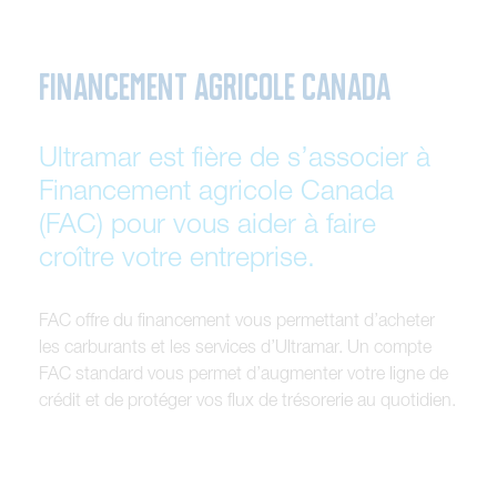
FINANCEMENT AGRICOLE CANADA
Ultramar est fière de s’associer à
Financement agricole Canada
(FAC) pour vous aider à faire
croître votre entreprise.
F
A
C
o
f
f
r
e
d
u
f
i
n
a
n
c
e
m
e
n
t
v
o
u
s
p
e
r
m
e
t
t
a
n
t
d
’
a
c
h
e
t
e
r
l
e
s
c
a
r
b
u
r
a
n
t
s
e
t
l
e
s
s
e
r
v
i
c
e
s
d
’
U
l
t
r
a
m
a
r
.
U
n
c
o
m
p
t
e
F
A
C
s
t
a
n
d
a
r
d
v
o
u
s
p
e
r
m
e
t
d
’
a
u
g
m
e
n
t
e
r
v
o
t
r
e
l
i
g
n
e
d
e
c
r
é
d
i
t
e
t
d
e
p
r
o
t
é
g
e
r
v
o
s
f
l
u
x
d
e
t
r
é
s
o
r
e
r
i
e
a
u
q
u
o
t
i
d
i
e
n
.