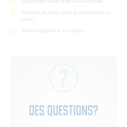
E
n
g
a
g
e
m
e
n
t
e
n
v
e
r
s
l
e
s
e
r
v
i
c
e
à
l
a
c
l
i
e
n
t
è
l
e
É
c
o
n
o
m
i
e
d
e
t
e
m
p
s
g
r
â
c
e
a
u
r
a
v
i
t
a
i
l
l
e
m
e
n
t
s
u
r
p
l
a
c
e
*
*
S
e
r
v
i
c
e
d
’
u
r
g
e
n
c
e
e
n
t
o
u
t
t
e
m
p
s
Des questions?