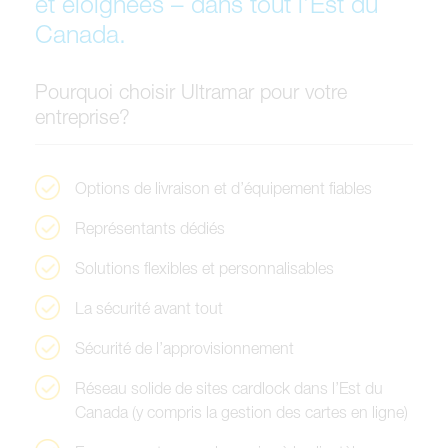
e
t
é
l
o
i
g
n
é
e
s
–
d
a
n
s
t
o
u
t
l
’
E
s
t
d
u
C
a
n
a
d
a
.
P
o
u
r
q
u
o
i
c
h
o
i
s
i
r
U
l
t
r
a
m
a
r
p
o
u
r
v
o
t
r
e
e
n
t
r
e
p
r
i
s
e
?
O
p
t
i
o
n
s
d
e
l
i
v
r
a
i
s
o
n
e
t
d
’
é
q
u
i
p
e
m
e
n
t
f
i
a
b
l
e
s
R
e
p
r
é
s
e
n
t
a
n
t
s
d
é
d
i
é
s
S
o
l
u
t
i
o
n
s
f
l
e
x
i
b
l
e
s
e
t
p
e
r
s
o
n
n
a
l
i
s
a
b
l
e
s
L
a
s
é
c
u
r
i
t
é
a
v
a
n
t
t
o
u
t
S
é
c
u
r
i
t
é
d
e
l
’
a
p
p
r
o
v
i
s
i
o
n
n
e
m
e
n
t
R
é
s
e
a
u
s
o
l
i
d
e
d
e
s
i
t
e
s
c
a
r
d
l
o
c
k
d
a
n
s
l
’
E
s
t
d
u
C
a
n
a
d
a
(
y
c
o
m
p
r
i
s
l
a
g
e
s
t
i
o
n
d
e
s
c
a
r
t
e
s
e
n
l
i
g
n
e
)