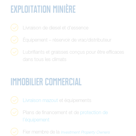
E
x
p
l
o
i
t
a
t
i
o
n
m
i
n
i
è
r
e
L
i
v
r
a
i
s
o
n
d
e
d
i
e
s
e
l
e
t
d
’
e
s
s
e
n
c
e
É
q
u
i
p
e
m
e
n
t
–
r
é
s
e
r
v
o
i
r
d
e
v
r
a
c
/
d
i
s
t
r
i
b
u
t
e
u
r
L
u
b
r
i
f
i
a
n
t
s
e
t
g
r
a
i
s
s
e
s
c
o
n
ç
u
s
p
o
u
r
ê
t
r
e
e
f
f
i
c
a
c
e
s
d
a
n
s
t
o
u
s
l
e
s
c
l
i
m
a
t
s
I
m
m
o
b
i
l
i
e
r
c
o
m
m
e
r
c
i
a
l
L
i
v
r
a
i
s
o
n
m
a
z
o
u
t
e
t
é
q
u
i
p
e
m
e
n
t
s
P
l
a
n
s
d
e
f
i
n
a
n
c
e
m
e
n
t
e
t
d
e
p
r
o
t
e
c
t
i
o
n
d
e
l
’
é
q
u
i
p
e
m
e
n
t
F
i
e
r
m
e
m
b
r
e
d
e
l
a
I
n
v
e
s
t
m
e
n
t
P
r
o
p
e
r
t
y
O
w
n
e
r
s