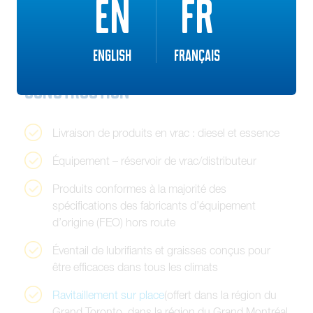
EN
FR
R
é
s
e
a
u
d
e
s
i
t
e
s
c
a
r
d
l
o
c
k
a
c
c
e
s
s
i
b
l
e
s
e
n
t
o
u
t
t
e
m
p
s
d
a
n
s
l
’
e
s
t
d
u
C
a
n
a
d
a
English
Français
C
o
n
s
t
r
u
c
t
i
o
n
L
i
v
r
a
i
s
o
n
d
e
p
r
o
d
u
i
t
s
e
n
v
r
a
c
:
d
i
e
s
e
l
e
t
e
s
s
e
n
c
e
É
q
u
i
p
e
m
e
n
t
–
r
é
s
e
r
v
o
i
r
d
e
v
r
a
c
/
d
i
s
t
r
i
b
u
t
e
u
r
P
r
o
d
u
i
t
s
c
o
n
f
o
r
m
e
s
à
l
a
m
a
j
o
r
i
t
é
d
e
s
s
p
é
c
i
f
i
c
a
t
i
o
n
s
d
e
s
f
a
b
r
i
c
a
n
t
s
d
’
é
q
u
i
p
e
m
e
n
t
d
’
o
r
i
g
i
n
e
(
F
E
O
)
h
o
r
s
r
o
u
t
e
É
v
e
n
t
a
i
l
d
e
l
u
b
r
i
f
i
a
n
t
s
e
t
g
r
a
i
s
s
e
s
c
o
n
ç
u
s
p
o
u
r
ê
t
r
e
e
f
f
i
c
a
c
e
s
d
a
n
s
t
o
u
s
l
e
s
c
l
i
m
a
t
s
R
a
v
i
t
a
i
l
l
e
m
e
n
t
s
u
r
p
l
a
c
e
(
o
f
f
e
r
t
d
a
n
s
l
a
r
é
g
i
o
n
d
u
G
r
a
n
d
T
o
r
o
n
t
o
,
d
a
n
s
l
a
r
é
g
i
o
n
d
u
G
r
a
n
d
M
o
n
t
r
é
a
l