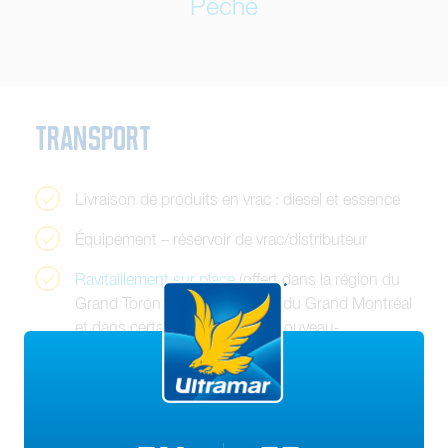
Pêche
T
r
a
n
s
p
o
r
t
L
i
v
r
a
i
s
o
n
d
e
p
r
o
d
u
i
t
s
e
n
v
r
a
c
:
d
i
e
s
e
l
e
t
e
s
s
e
n
c
e
É
q
u
i
p
e
m
e
n
t
–
r
é
s
e
r
v
o
i
r
d
e
v
r
a
c
/
d
i
s
t
r
i
b
u
t
e
u
r
R
a
v
i
t
a
i
l
l
e
m
e
n
t
s
u
r
p
l
a
c
e
(
o
f
f
e
r
t
d
a
n
s
l
a
r
é
g
i
o
n
d
u
G
r
a
n
d
T
o
r
o
n
t
o
,
d
a
n
s
l
a
r
é
g
i
o
n
d
u
G
r
a
n
d
M
o
n
t
r
é
a
l
e
t
d
a
n
s
c
e
r
t
a
i
n
e
s
r
é
g
i
o
n
s
d
u
N
o
u
v
e
a
u
-
B
r
u
n
s
w
i
c
k
,
d
e
l
a
N
o
u
v
e
l
l
e
-
É
c
o
s
s
e
e
t
d
e
T
e
r
r
e
-
N
e
u
v
e
-
e
t
-
L
a
b
r
a
d
o
r
)
L
u
b
r
i
f
i
a
n
t
s
e
t
g
r
a
i
s
s
e
s
c
o
n
ç
u
s
p
o
u
r
ê
t
r
e
e
f
f
i
c
a
c
e
s
d
a
n
s
t
o
u
s
l
e
s
c
l
i
m
a
t
s