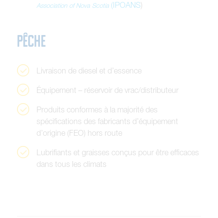
(
I
P
O
A
N
S
)
A
s
s
o
c
i
a
t
i
o
n
o
f
N
o
v
a
S
c
o
t
i
a
P
ê
c
h
e
L
i
v
r
a
i
s
o
n
d
e
d
i
e
s
e
l
e
t
d
’
e
s
s
e
n
c
e
É
q
u
i
p
e
m
e
n
t
–
r
é
s
e
r
v
o
i
r
d
e
v
r
a
c
/
d
i
s
t
r
i
b
u
t
e
u
r
P
r
o
d
u
i
t
s
c
o
n
f
o
r
m
e
s
à
l
a
m
a
j
o
r
i
t
é
d
e
s
s
p
é
c
i
f
i
c
a
t
i
o
n
s
d
e
s
f
a
b
r
i
c
a
n
t
s
d
’
é
q
u
i
p
e
m
e
n
t
d
’
o
r
i
g
i
n
e
(
F
E
O
)
h
o
r
s
r
o
u
t
e
L
u
b
r
i
f
i
a
n
t
s
e
t
g
r
a
i
s
s
e
s
c
o
n
ç
u
s
p
o
u
r
ê
t
r
e
e
f
f
i
c
a
c
e
s
d
a
n
s
t
o
u
s
l
e
s
c
l
i
m
a
t
s