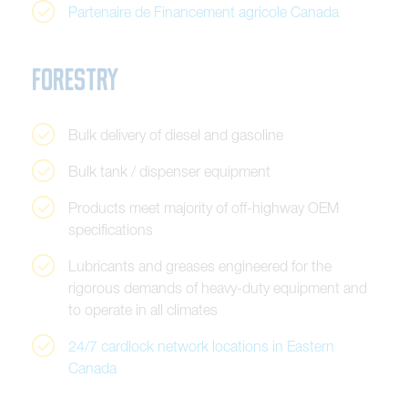
P
a
r
t
e
n
a
i
r
e
d
e
F
i
n
a
n
c
e
m
e
n
t
a
g
r
i
c
o
l
e
C
a
n
a
d
a
F
o
r
e
s
t
r
y
B
u
l
k
d
e
l
i
v
e
r
y
o
f
d
i
e
s
e
l
a
n
d
g
a
s
o
l
i
n
e
B
u
l
k
t
a
n
k
/
d
i
s
p
e
n
s
e
r
e
q
u
i
p
m
e
n
t
P
r
o
d
u
c
t
s
m
e
e
t
m
a
j
o
r
i
t
y
o
f
o
f
f
-
h
i
g
h
w
a
y
O
E
M
s
p
e
c
i
f
i
c
a
t
i
o
n
s
L
u
b
r
i
c
a
n
t
s
a
n
d
g
r
e
a
s
e
s
e
n
g
i
n
e
e
r
e
d
f
o
r
t
h
e
r
i
g
o
r
o
u
s
d
e
m
a
n
d
s
o
f
h
e
a
v
y
-
d
u
t
y
e
q
u
i
p
m
e
n
t
a
n
d
t
o
o
p
e
r
a
t
e
i
n
a
l
l
c
l
i
m
a
t
e
s
2
4
/
7
c
a
r
d
l
o
c
k
n
e
t
w
o
r
k
l
o
c
a
t
i
o
n
s
i
n
E
a
s
t
e
r
n
C
a
n
a
d
a