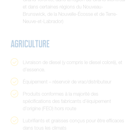
e
t
d
a
n
s
c
e
r
t
a
i
n
e
s
r
é
g
i
o
n
s
d
u
N
o
u
v
e
a
u
-
B
r
u
n
s
w
i
c
k
,
d
e
l
a
N
o
u
v
e
l
l
e
-
É
c
o
s
s
e
e
t
d
e
T
e
r
r
e
-
N
e
u
v
e
-
e
t
-
L
a
b
r
a
d
o
r
)
A
g
r
i
c
u
l
t
u
r
e
L
i
v
r
a
i
s
o
n
d
e
d
i
e
s
e
l
(
y
c
o
m
p
r
i
s
l
e
d
i
e
s
e
l
c
o
l
o
r
é
)
,
e
t
d
’
e
s
s
e
n
c
e
.
É
q
u
i
p
e
m
e
n
t
–
r
é
s
e
r
v
o
i
r
d
e
v
r
a
c
/
d
i
s
t
r
i
b
u
t
e
u
r
P
r
o
d
u
i
t
s
c
o
n
f
o
r
m
e
s
à
l
a
m
a
j
o
r
i
t
é
d
e
s
s
p
é
c
i
f
i
c
a
t
i
o
n
s
d
e
s
f
a
b
r
i
c
a
n
t
s
d
’
é
q
u
i
p
e
m
e
n
t
d
’
o
r
i
g
i
n
e
(
F
E
O
)
h
o
r
s
r
o
u
t
e
L
u
b
r
i
f
i
a
n
t
s
e
t
g
r
a
i
s
s
e
s
c
o
n
ç
u
s
p
o
u
r
ê
t
r
e
e
f
f
i
c
a
c
e
s
d
a
n
s
t
o
u
s
l
e
s
c
l
i
m
a
t
s