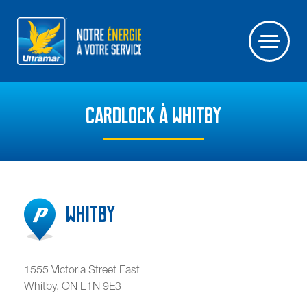
CARDLOCK À WHITBY
Whitby
1555 Victoria Street East
Whitby
,
ON
L1N 9E3