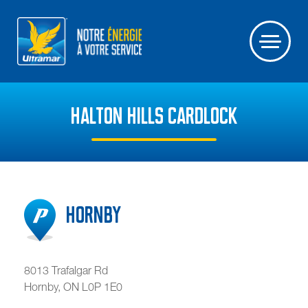
HALTON HILLS CARDLOCK
Hornby
8013 Trafalgar Rd
Hornby
,
ON
L0P 1E0