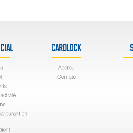
cial
Cardlock
çu
Apercu
l
Compte
ants
activité
ons
arburant en
e
lient