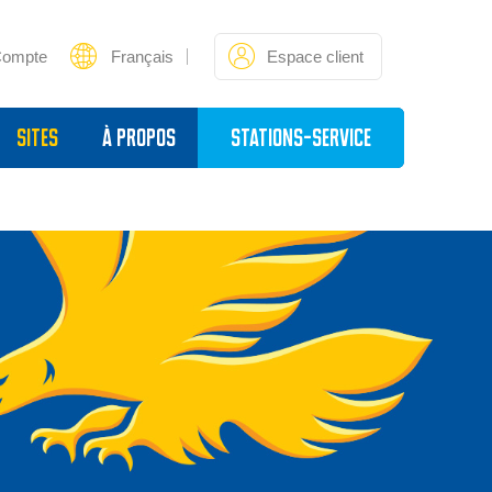
Compte
Français
Espace client
sites
À propos
Stations-service