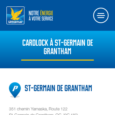
CARDLOCK À ST-GERMAIN DE
GRANTHAM
St-Germain de Grantham
351 chemin Yamaska, Route 122
St-Germain de Grantham
,
QC
J0C 1K0