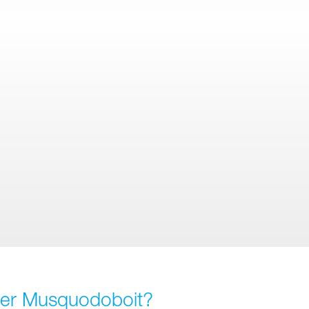
pper Musquodoboit?