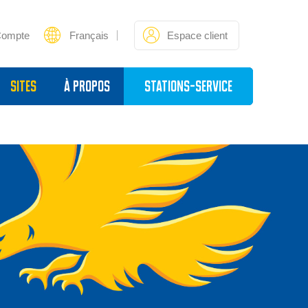
Compte
Français
Espace client
sites
À propos
Stations-service