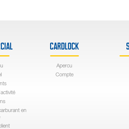
cial
Cardlock
çu
Apercu
l
Compte
ants
activité
ons
arburant en
e
lient