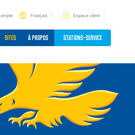
Compte
Français
Espace client
sites
À propos
Stations-service