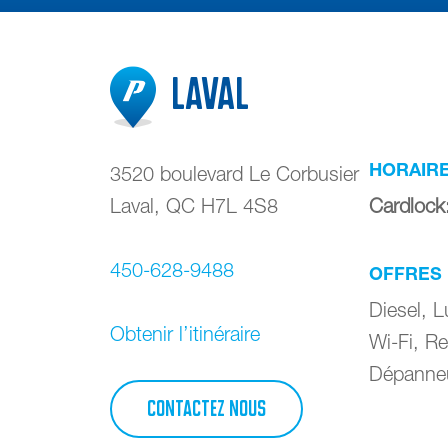
Laval
HORAIR
3520 boulevard Le Corbusier
Laval
,
QC
H7L 4S8
Cardlock
450-628-9488
OFFRES
Diesel, Lu
Obtenir l’itinéraire
Wi-Fi, Re
Dépanneu
CONTACTEZ NOUS