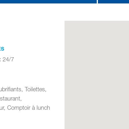
ES
:
24/7
brifiants, Toilettes,
staurant,
r, Comptoir à lunch