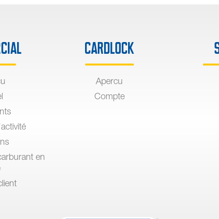
cial
Cardlock
çu
Apercu
l
Compte
ants
activité
ons
arburant en
e
lient