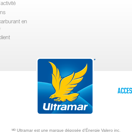
activité
ons
arburant en
e
lient
Acces
ᴹᴰ Ultramar est une marque déposée d’Énergie Valero inc.