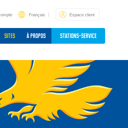
Compte
Français
Espace client
sites
À propos
Stations-service