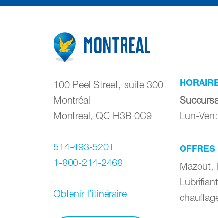
Montreal
HORAIR
100 Peel Street, suite 300
Montréal
Succursa
Montreal
,
QC
H3B 0C9
Lun-Ven
514-493-5201
OFFRES
1-800-214-2468
Mazout, 
Lubrifia
Obtenir l’itinéraire
chauffag