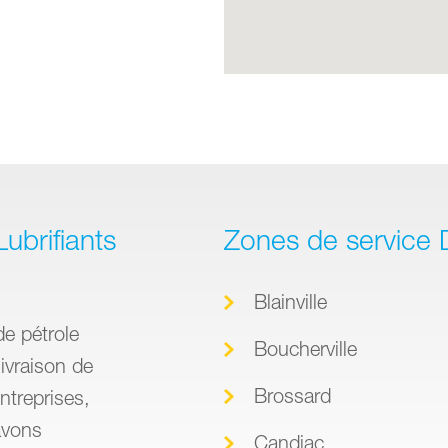
ubrifiants
Zones de service D
Blainville
de pétrole
Boucherville
ivraison de
Brossard
ntreprises,
avons
Candiac