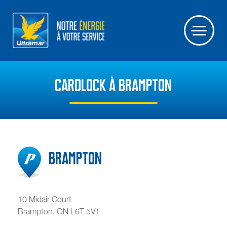
CARDLOCK À BRAMPTON
Brampton
10 Midair Court
Brampton
,
ON
L6T 5V1