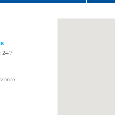
ES
:
24/7
Essence