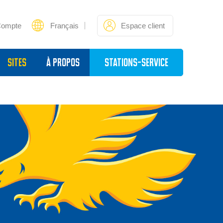
Compte
Français
Espace client
sites
À propos
Stations-service