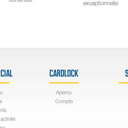
tous les sites
exceptionnelle
cial
Cardlock
çu
Apercu
l
Compte
ants
activité
ons