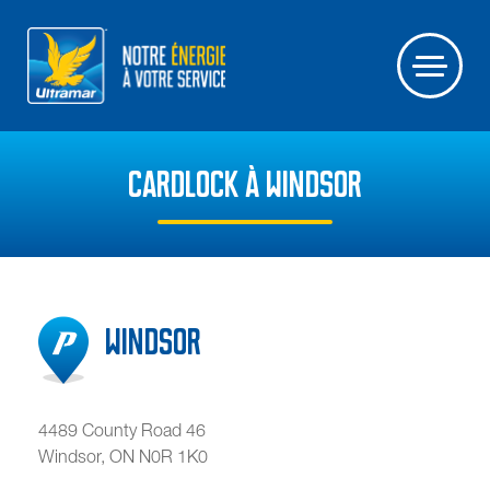
CARDLOCK À WINDSOR
Windsor
4489 County Road 46
Windsor
,
ON
N0R 1K0