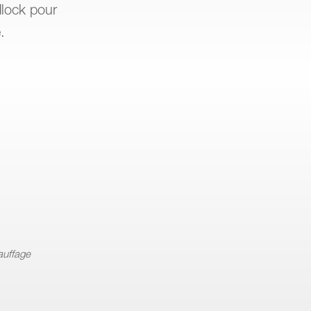
dlock pour
.
auffage