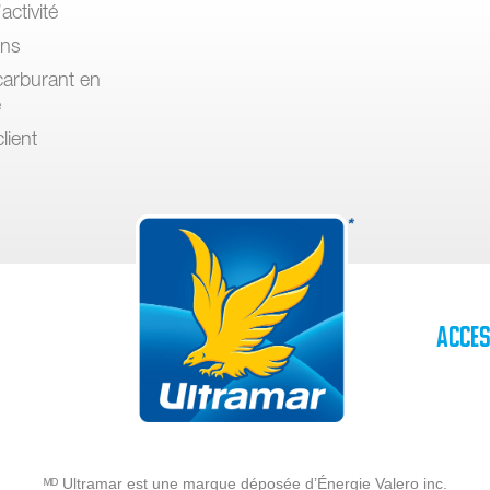
activité
ons
arburant en
e
lient
Acces
ᴹᴰ Ultramar est une marque déposée d’Énergie Valero inc.