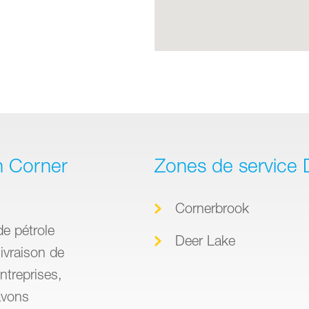
n Corner
Zones de service 
Cornerbrook
de pétrole
Deer Lake
ivraison de
ntreprises,
avons