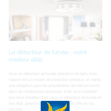
Le détecteur de fumée : votre
meilleur allié!
Avoir un détecteur de fumée opérationnel dans votre
maison est un moyen de protection précieux, et même,
une obligation pour les propriétaires de maison/condo
dans de nombreuses provinces. Il est donc impératif
que vous installiez chez vous un détecteur de fumée en
bon état, garantissant votre sécurité et celle de vos
proches.