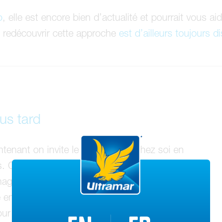
o
, elle est encore bien d’actualité et pourrait vous 
u redécouvrir cette approche
est d’ailleurs toujours d
us tard
ntenant on invite le beau temps chez soi en
urs. Comme les achats sont actuellement
agasins, on prévoit l’acquisition de rideaux,
 en listant nos articles préférés ou en les
our soutenir nos commerces bien d’ici, on