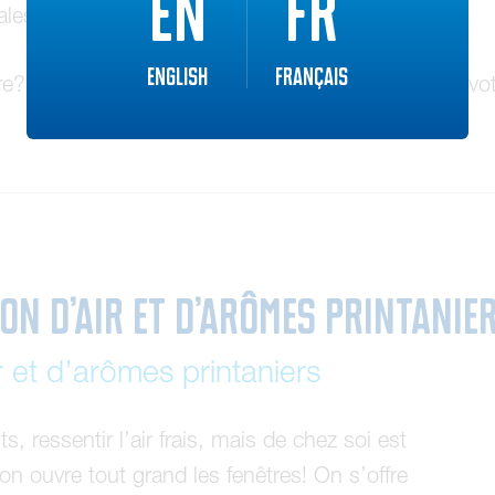
EN
FR
ales.
English
Français
ture? Peut-être que l’envie de vitaliser un mur dans v
ion d’air et d’arômes printanie
ir et d’arômes printaniers
, ressentir l’air frais, mais de chez soi est
on ouvre tout grand les fenêtres! On s’offre