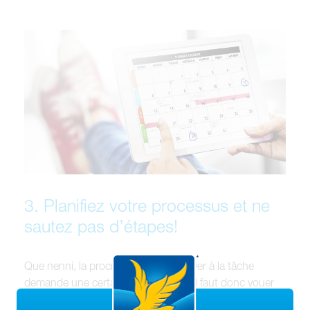
3. Planifiez votre processus et ne
sautez pas d’étapes!
Que nenni, la procrastination! S’activer à la tâche
demande une certaine… discipline. Il faut donc vouer
du temps à votre agenda pour cette tâche ambitieuse.