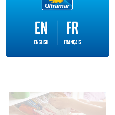
La méthode recommande d’ailleurs de travailler
préférablement en matinée, lorsque l’esprit est à son
plus clair. Il est aussi important, dans votre planification,
de rester aligné à l’ordre établi par la méthode. Par
EN
FR
exemple, si vous sautez quelques étapes et que vous
vous retrouvez à celle des souvenirs, cela pourrait
rendre le processus plus difficile au niveau émotif, par
English
Français
exemple.